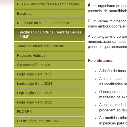
RJAAR - Arborizações e Rearborizações
É um organismo de quar
potencial de mortalidade
Eucalipto
É um verme microscópic
Nemátodo da Madeira do Pinheiro
bravo embora ocorra em
Proibição do Corte de Coníferas Verdes
A contenção e o contro
/ NMP
monitorização da flores
Zonas de Intervenção Florestal
pinheiros que apresent
Recursos Hídricos
Relembramos:
Sapadores Florestais
Adoção de boas p
Legislação Geral 2025
A necessidade e 
Legislação Geral 2024
as localizadas n
O cumprimento da
Legislação Geral 2023
manifesto de exp
Legislação Geral 2022
A obrigatoriedad
procedem ao fabr
FILCORK
As medidas relat
Publicações Técnicas | UNAC
expedição para o