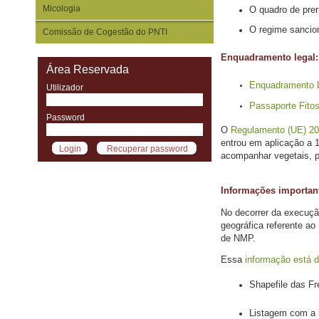
Micologia
O quadro de prer
O regime sancion
Comissão de Cogestão do PNTI
Enquadramento legal:
Área Reservada
Enquadramento Le
Utilizador
Passaporte Fitos
Password
O
Regulamento (UE) 20
entrou em aplicação a 
acompanhar vegetais, pr
Informações importan
No decorrer da execuçã
geográfica referente a
de NMP.
Essa
informação está d
Shapefile das Fr
Listagem com a i