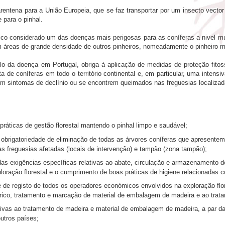
entena para a União Europeia, que se faz transportar por um insecto vector
 para o pinhal.
o considerado um das doenças mais perigosas para as coníferas a nivel mu
 áreas de grande densidade de outros pinheiros, nomeadamente o pinheiro 
lo da doença em Portugal, obriga à aplicação de medidas de proteção fitos
ta de coníferas em todo o território continental e, em particular, uma inten
em sintomas de declínio ou se encontrem queimados nas freguesias localiza
ráticas de gestão florestal mantendo o pinhal limpo e saudável;
obrigatoriedade de eliminação de todas as árvores coníferas que apresentem 
as freguesias afetadas (locais de intervenção) e tampão (zona tampão);
s exigências específicas relativas ao abate, circulação e armazenamento de
loração florestal e o cumprimento de boas práticas de higiene relacionadas c
e de registo de todos os operadores económicos envolvidos na exploração f
ico, tratamento e marcação de material de embalagem de madeira e ao trata
ivas ao tratamento de madeira e material de embalagem de madeira, a par das 
utros países;