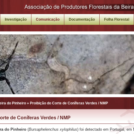
Investigação
Comunicação
Documentação
Folha Florestal
ira do Pinheiro
»
Proibição do Corte de Coníferas Verdes / NMP
orte de Coníferas Verdes / NMP
a do Pinheiro
(
Bursaphelenchus xylophilus
) foi detectado em Portugal, em 