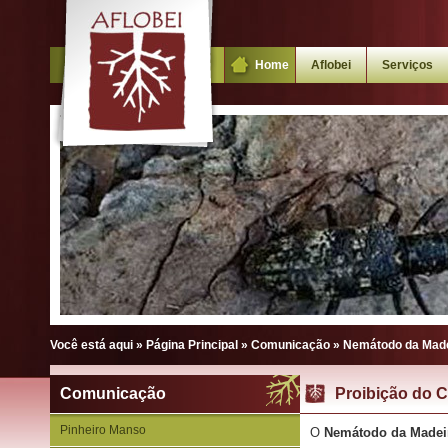
Home
Aflobei
Serviços
Você está aqui »
Página Principal
»
Comunicação
»
Nemátodo da Made
Comunicação
Proibição do C
Pinheiro Manso
O
Nemátodo da Madeir