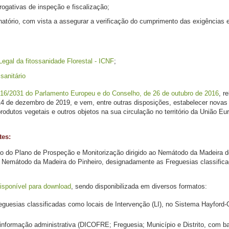
rogativas de inspeção e fiscalização;
atório, com vista a assegurar a verificação do cumprimento das exigências e
gal da fitossanidade Florestal - ICNF
;
sanitário
16/2031 do Parlamento Europeu e do Conselho, de 26 de outubro de 2016
, r
14 de dezembro de 2019, e vem, entre outras disposições, estabelecer novas 
odutos vegetais e outros objetos na sua circulação no território da União Eur
tes:
o do Plano de Prospeção e Monitorização dirigido ao Nemátodo da Madeira do 
o Nemátodo da Madeira do Pinheiro, designadamente as Freguesias classifica
isponível para download
, sendo disponibilizada em diversos formatos:
eguesias classificadas como locais de Intervenção (LI), no Sistema Hayford-G
nformação administrativa (DICOFRE; Freguesia; Município e Distrito, com bas