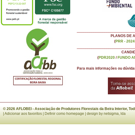
___________________________
PLANOS DE 
(
PRR - 2024
___________________________
CANDI
(
PDR2020
/
FUNDO A
Para mais informações ou dúvida
© 2026 AFLOBEI - Associação de Produtores Florestais da Beira Interior, To
|
Adicionar aos favoritos
|
Definir como homepage
| design by
netsigma, lda