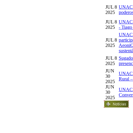
JUL
8
UNAC No
2025
poderos
JUL
8
UNAC N
2025
- Tiago
UNAC No
JUL
8
partici
2025
AeoniQ 
sustent
JUL
8
Sugador
2025
presenç
JUN
UNAC N
30
Rural –
2025
JUN
UNAC N
30
Conver
2025