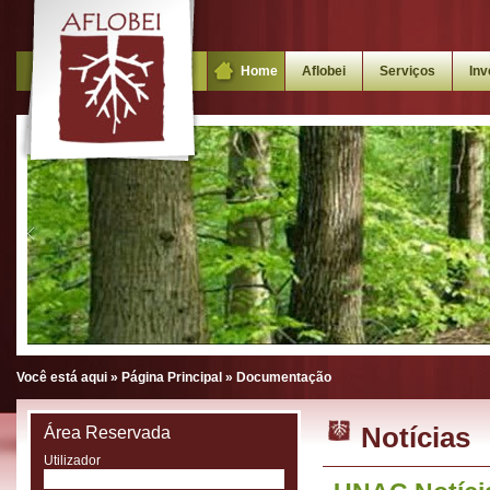
Home
Aflobei
Serviços
Inv
Você está aqui »
Página Principal
»
Documentação
Notícias
Área Reservada
Utilizador