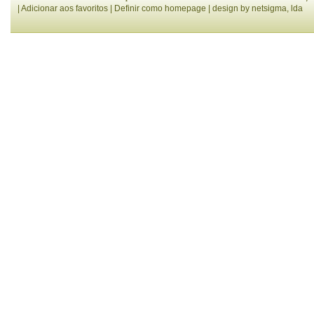
|
Adicionar aos favoritos
|
Definir como homepage
| design by
netsigma, lda