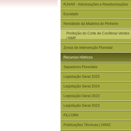
RJAAR - Arborizações e Rearborizações
Eucalipto
Nemátodo da Madeira do Pinheiro
Proibição do Corte de Coníferas Verdes
/ NMP
Zonas de Intervenção Florestal
Recursos Hídricos
Sapadores Florestais
Legislação Geral 2025
Legislação Geral 2024
Legislação Geral 2023
Legislação Geral 2022
FILCORK
Publicações Técnicas | UNAC