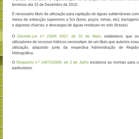
terminou dia 15 de Dezembro de 2010.
É necessário título de utilização para captação de águas subterrâneas com
meios de extracção superiores a 5cv (furos, poços, minas, etc); barragens
e algumas charcas; e descargas de águas residuais no solo (fossas).
O
Decreto-Lei n.º 226/A 2007, de 31 de Maio
, estabelece que os
utilizadores de recursos hídricos necessitam de um título que autorize essa
utilização, adquirido junto da respectiva Administração de Região
Hidrográfica.
O
Despacho n.º 14872/2009, de 2 de Julho
esclarece as normas para uti
particulares.