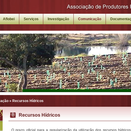
Aflobei
Serviços
Investigação
Comunicação
Documenta
cação
»
Recursos Hídricos
Recursos Hídricos
O prazo oficial para a regularização da utilização dos recursos hídricos