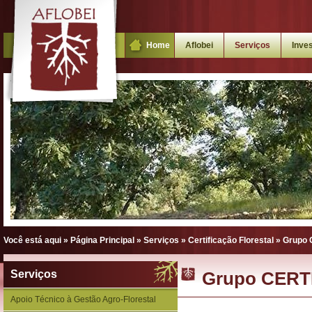
Home
Aflobei
Serviços
Inve
Você está aqui »
Página Principal
»
Serviços
»
Certificação Florestal
»
Grupo 
Serviços
Grupo CERT
Apoio Técnico à Gestão Agro-Florestal