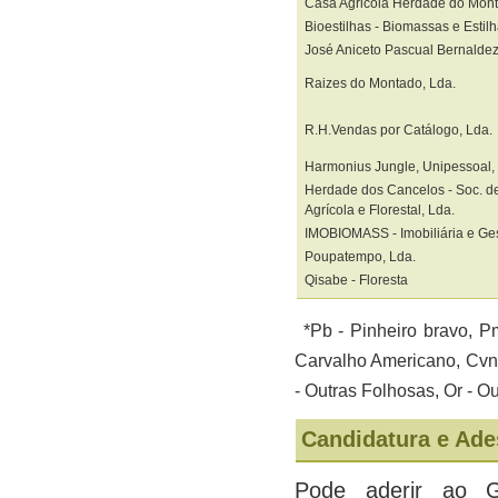
Casa Agricola Herdade do Mont
Bioestilhas - Biomassas e Estilh
José Aniceto Pascual Bernalde
Raizes do Montado, Lda.
R.H.Vendas por Catálogo, Lda.
Harmonius Jungle, Unipessoal,
Herdade dos Cancelos - Soc. d
Agrícola e Florestal, Lda.
IMOBIOMASS - Imobiliária e Gest
Poupatempo, Lda.
Qisabe - Floresta
*Pb - Pinheiro bravo, Pm
Carvalho Americano, Cvn -
- Outras Folhosas,
Or - O
Candidatura e Ad
Pode aderir ao Gr