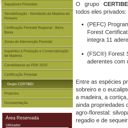
O grupo
CERTIB
Sapadores Florestais
todos eles privados:
Sensibilização - Nemátodo da Madeira do
Pinheiro
(PEFC) Program
Certificação Florestal Regional - Beira
Forest Certific
Baixa
integra 11 ader
Zonas de Intervenção Florestal
Inquéritos à Produção e Comercialização
(FSC®) Forest 
de Madeira
aderentes com u
Candidaturas ao PDR 2020
Certificação Florestal
Entre as espécies pr
Grupo CERTIBEI
sobreiro e o eucalip
Projectos
a madeira, a cortiça
Documentação
ainda propriedades 
agro-florestal: silvop
Área Reservada
regadio e de sequei
Utilizador