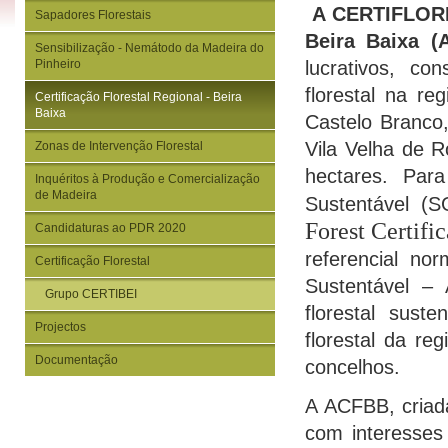
A CERTIFLOR
Sapadores Florestais
Beira Baixa 
Sensibilização - Nemátodo da Madeira do
Pinheiro
lucrativos, co
florestal na re
Certificação Florestal Regional - Beira
Baixa
Castelo Branco
Vila Velha de R
Zonas de Intervenção Florestal
hectares. Par
Inquéritos à Produção e Comercialização
de Madeira
Sustentável (
Forest Certif
Candidaturas ao PDR 2020
referencial no
Certificação Florestal
Sustentável – 
Grupo CERTIBEI
florestal sust
Projectos
florestal da reg
Documentação
concelhos.
A ACFBB, criad
com interesses