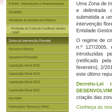
Uma Zona de Int
RJAAR - Arborizações e Rearborizações
e delimitada c
Eucalipto
submetida a um
Nemátodo da Madeira do Pinheiro
intervenção flo
Proibição do Corte de Coníferas Verdes
Entidade Gestor
/ NMP
O regime de cr
Zonas de Intervenção Florestal
n.º 127/2005,
Recursos Hídricos
introduzidas p
Sapadores Florestais
(retificado pe
Legislação Geral 2025
fevereiro), 2/20
este último repu
Legislação Geral 2024
Legislação Geral 2023
Decreto-Lei
DESENVOLVIM
Legislação Geral 2022
criação das zona
FILCORK
Conheça as nos
Publicações Técnicas | UNAC