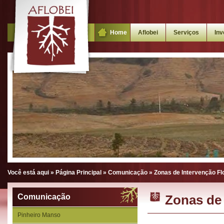
Home
Aflobei
Serviços
Inv
Você está aqui »
Página Principal
»
Comunicação
»
Zonas de Intervenção Fl
Comunicação
Zonas de 
Pinheiro Manso