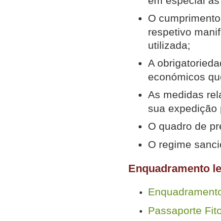
em especial as 
O cumprimento 
respetivo mani
utilizada;
A obrigatoried
económicos que
As medidas rela
sua expedição 
O quadro de pre
O regime sancio
Enquadramento le
Enquadramento 
Passaporte Fito