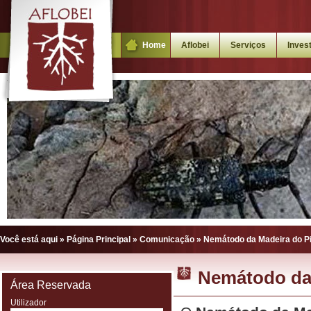
Home
Aflobei
Serviços
Inves
Você está aqui »
Página Principal
»
Comunicação
»
Nemátodo da Madeira do Pi
Nemátodo da 
Área Reservada
Utilizador