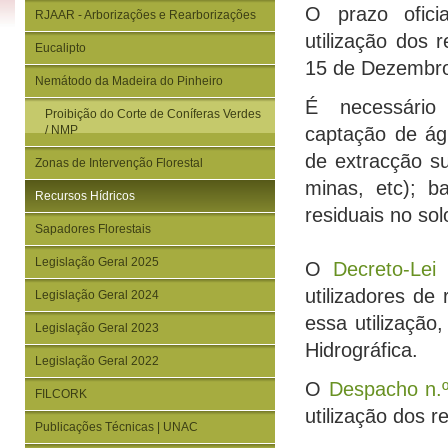
O prazo ofici
RJAAR - Arborizações e Rearborizações
utilização dos 
Eucalipto
15 de Dezembro
Nemátodo da Madeira do Pinheiro
É necessário 
Proibição do Corte de Coníferas Verdes
/ NMP
captação de ág
de extracção su
Zonas de Intervenção Florestal
minas, etc); 
Recursos Hídricos
residuais no sol
Sapadores Florestais
Legislação Geral 2025
O
Decreto-Lei
utilizadores de
Legislação Geral 2024
essa utilização
Legislação Geral 2023
Hidrográfica.
Legislação Geral 2022
O
Despacho n.º
FILCORK
utilização dos r
Publicações Técnicas | UNAC