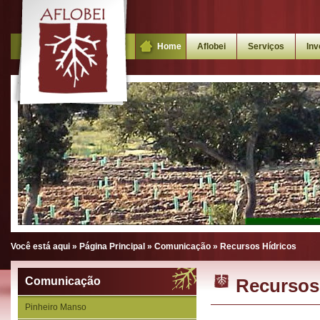
Home
Aflobei
Serviços
Inv
Você está aqui »
Página Principal
»
Comunicação
»
Recursos Hídricos
Comunicação
Recursos
Pinheiro Manso